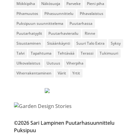
Mökkipiha
Näkösuoja
Parveke
Pieni piha
Pihamuutos
Pihasuunnittelu
Pihavalaistus
Puksipuun suunnittelema
Puutarhassa
Puutarhatyylit
Puutarhavierailu
Rinne
Sisustaminen
Sisäänkäynti
Suuri Talo Extra
Syksy
Talvi
Tapahtuma
Tehtävää
Terassi
Tukimuuri
Ulkovalaistus
Uutuus
Viherpiha
Viherrakentaminen
Värit
Yrtit
©2026 Sari Lampinen Puutarhasuunnittelu
Puksipuu