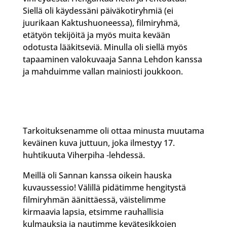
Siellä oli käydessäni päiväkotiryhmiä (ei
juurikaan Kaktushuoneessa), filmiryhmä,
etätyön tekijöitä ja myös muita kevään
odotusta lääkitseviä. Minulla oli siellä myös
tapaaminen valokuvaaja Sanna Lehdon kanssa
ja mahduimme vallan mainiosti joukkoon.
Tarkoituksenamme oli ottaa minusta muutama
keväinen kuva juttuun, joka ilmestyy 17.
huhtikuuta Viherpiha -lehdessä.
Meillä oli Sannan kanssa oikein hauska
kuvaussessio! Välillä pidätimme hengitystä
filmiryhmän äänittäessä, väistelimme
kirmaavia lapsia, etsimme rauhallisia
kulmauksia ja nautimme kevätesikkojen