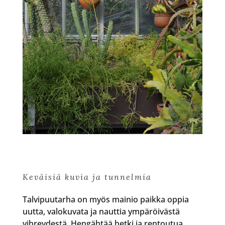
Keväisiä kuvia ja tunnelmia
Talvipuutarha on myös mainio paikka oppia
uutta, valokuvata ja nauttia ympäröivästä
vihreydestä. Hengähtää hetki ja rentoutua.