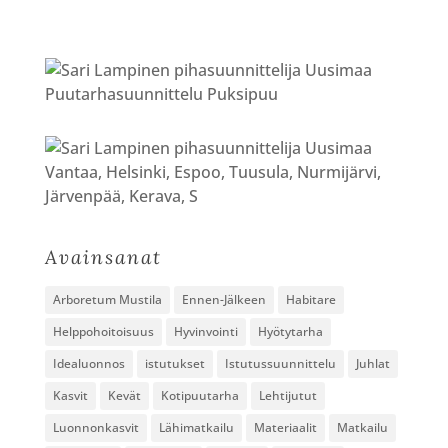
Avainsanat
Arboretum Mustila
Ennen-Jälkeen
Habitare
Helppohoitoisuus
Hyvinvointi
Hyötytarha
Idealuonnos
istutukset
Istutussuunnittelu
Juhlat
Kasvit
Kevät
Kotipuutarha
Lehtijutut
Luonnonkasvit
Lähimatkailu
Materiaalit
Matkailu